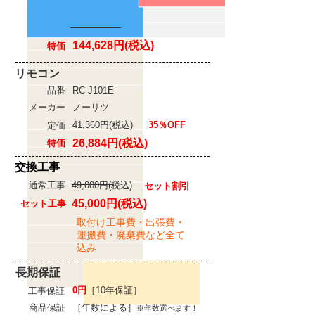
メーカー
ノーリツ
定価
380,600円(税込)
62％OFF
144,628円(税込)
特価
リモコン
品番
RC-J101E
メーカー
ノーリツ
41,360円(税込)
35％OFF
定価
26,884円(税込)
特価
​交換工事
通常工事
49,000円(税込)
セット割引
45,000円(税込)
セット工事
取付け工事費・出張費・
運搬費・廃棄費など全て
込み
長期保証
0円
［10年保証］
工事保証
商品保証
［年数による］
※年数選べます！