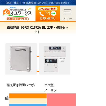
【東京・神奈川 / 町田,相模原,横浜など】
でガス給湯器交換！
価格詳細［GRQ-C1672A BL 工事・保証セッ
ト］
ふろ給湯器
16
号
据え置き設置/２つ穴
エコ型
フルオート
ノーリツ
給湯器本体
品番
GRQ-C1672A BL