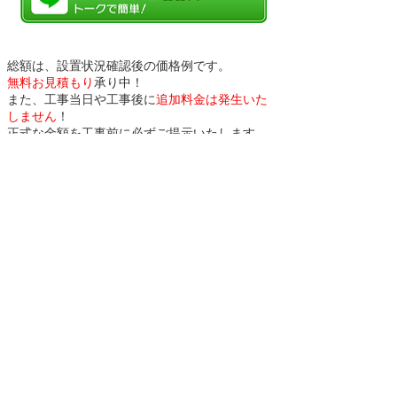
総額は、設置状況確認後の価格例です。
無料お見積もり
承り中！
また、工事当日や工事後に
追加料金は発生いた
しません
！
正式な金額を工事前に必ずご提示いたします。
オユワークスは、
お客様へ
納得のお値段・安心工事・安心保証
をお約束い
たします！
ガス給湯器 交換の
「オユワークス」からお客様へ
納得の
お値段【安い！】
・
信頼の工事
【安心！】
をお約束いたします！
東京都町田市を拠点に、近隣都市
（神奈川県相模原市全域、川崎市、
横浜市、八王子市、多摩地区・都心
部など）の戸建、マンション、アパ
ートのガス給湯器交換工事を承って