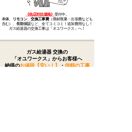
《他店対抗価格》
受付中。
本体
、
リモコン
、
交換工事費
（廃材廃棄・出張費なども
含む）、
長期保証
など、
全てコミコミ！追加費用なし！
ガス給湯器の交換工事は「オユワークス」へ！
ガス給湯器 交換の
「オユワークス」からお客様へ
納得の
お値段【安い！】
・
信頼の工事
【安心！】
をお約束いたします！
東京都町田市を拠点に、近隣都市
（神奈川県相模原市全域、川崎市、
横浜市、八王子市、多摩地区・都心
部など）の戸建、マンション、アパ
ートのガス給湯器交換工事を承って
おります。
給湯器を探す
お問い合わせ