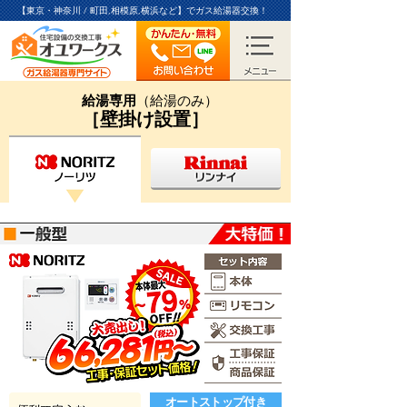
【東京・神奈川 / 町田,相模原,横浜など】
でガス給湯器交換！
給湯専用
（給湯のみ）
［
壁掛け設置
］
オートストップ付き