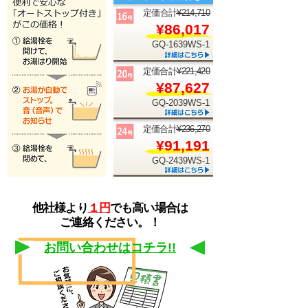
定価
合計¥214,710
¥86,017
G
Q-1639WS-1
定価合計¥221,420
¥87,627
GQ-2039WS-1
定価合計¥236,270
¥91,191
GQ-2439WS-1
他社様より
１円
でも高い場合は
ご連絡ください。
！
お問い合わせはコチラ
!!