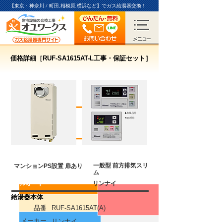
【東京・神奈川 / 町田,相模原,横浜など】
でガス給湯器交換！
価格詳細［RUF-SA1615AT-L工事・保証セット］
給湯暖房機
16
号
一般型 前方排気スリ
マンションPS設置 扉あり
ム
フルオート
リンナイ
​給湯器本体
品番
RUF-SA1615AT(A)
メーカー
リンナイ