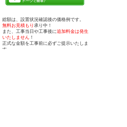
総額は、設置状況確認後の価格例です。
無料お見積もり
承り中！
また、工事当日や工事後に
追加料金は発生
いたしません
！
正式な金額を工事前に必ずご提示いたしま
す。
オユワークスは、
お客様へ
納得のお値段・安心工事・安心保証
をお約
束いたします！
ガス給湯器 交換の
「オユワークス」からお客様へ
納得の
お値段【安い！】
・
信頼の工事
【安心！】
をお約束いたします！
東京都町田市を拠点に、近隣都市
（神奈川県相模原市全域、川崎市、
横浜市、八王子市、多摩地区・都心