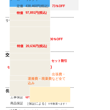
定価
438,460円(税込)
73％OFF
97,891円(税込)
特価
リモコン２セット(風呂・台所)
品番
MBC-120V(T)
メーカー
リンナイ
定価
29,480円(税込)
30％OFF
特価
20,636円(税込)
​交換工事
通常工事
46,000円(税込)
セット割引
42,000円(税込)
セット工事
取付け工事費・出張費・
運搬費・廃棄費など全て
込み
長期保証
工事保証
0円
［10年保証］
商品保証
［保証による］
※年数選べます！