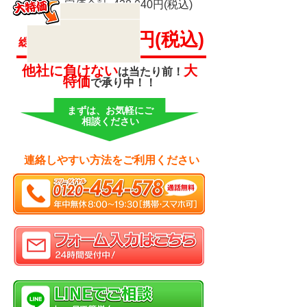
定価合計
438,040円(税込)
160,527円(税込)
総額
他社に負けない
大
は当たり前！
特価
で
承り中！！
まずは、お気軽にご
相談ください
連絡しやすい方法をご利用ください